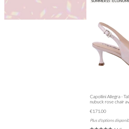
SUMMER15 - ÉCONOMIS
Capollini Allegra - Ta
nubuck rose chair a
€171.00
Plus d'options disponib