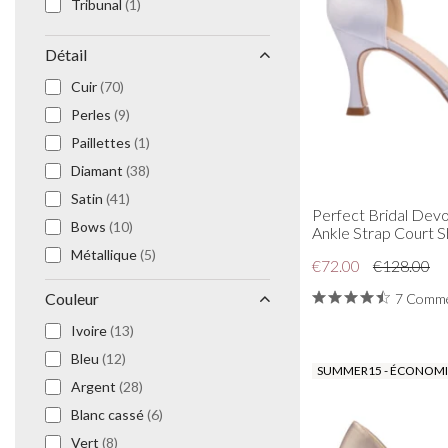
Tribunal
(1)
Détail
Cuir
(70)
Perles
(9)
Paillettes
(1)
Diamant
(38)
Satin
(41)
Perfect Bridal Devo
Bows
(10)
Ankle Strap Court 
Métallique
(5)
€72.00
€128.00
Paillettes
(7)
Couleur
7 Comme
Plis
(1)
Ivoire
(13)
Daim
(30)
Bleu
(12)
Perles
(1)
SUMMER15 - ÉCONOMIS
Argent
(28)
Shimmer
(9)
Blanc cassé
(6)
Faux cuir
(3)
Vert
(8)