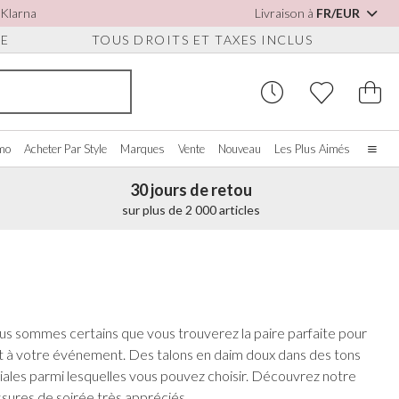
 Klarna
Livraison à
FR/EUR
UE
TOUS DROITS ET TAXES INCLUS
omo
Acheter Par Style
Marques
Vente
Nouveau
Les Plus Aimés
30 jours de retou
Accueil
sur plus de 2 000 articles
Notre histoire
Les vraies mariées
S POUR
CHETER PAR COULEUR
DIVERS
ACHETER PAR MARQUE
S
À propos de nous
ir tout
Voir tout
Voir tout
Nous contacter
oire/Blanc
Boîtes à Bijoux
Perfect Bridal
ures
us sommes certains que vous trouverez la paire parfaite pour
eu
Montres de Mariée
Perfect Occasion
ssures Détachables
nt à votre événement. Des talons en daim doux dans des tons
se Poudré
Coffrets Pour Montres
Rainbow Club
on
ales parmi lesquelles vous pouvez choisir. Découvrez notre
eu Marine
Lunettes de Soleil de Mariage
Avalia
sures de soirée très appréciés.