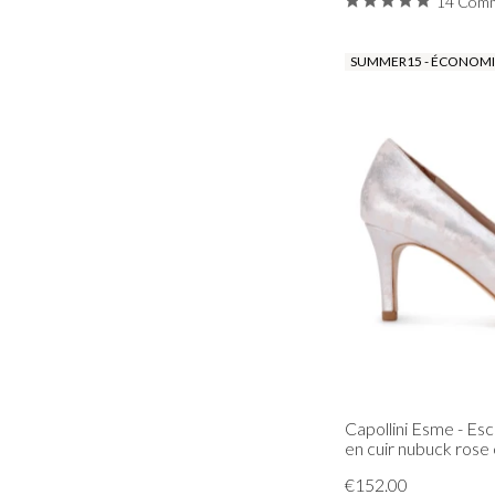
14 Comm
SUMMER15 - ÉCONOMIS
Capollini Esme - Es
en cuir nubuck rose 
€152.00