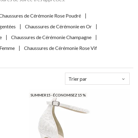
rt
Organisateurs de Maquillage
Paradox London
gent
Chapeaux de Mariée
Paradox Occasion
Chaussures de Cérémonie Rose Poudré
r
Gants de Mariée
Harriet Wilde
rdeaux
Fascinateurs de mariage
Freya Rose
gentées
Chaussures de Cérémonie en Or
upe
Rachel Simpson
e
Chaussures de Cérémonie Champagne
is
Capollini
ampagne
s Femme
Chaussures de Cérémonie Rose Vif
de
 Rose
ir
se Vif
Trier par
SUMMER15 - ÉCONOMISEZ 15 %