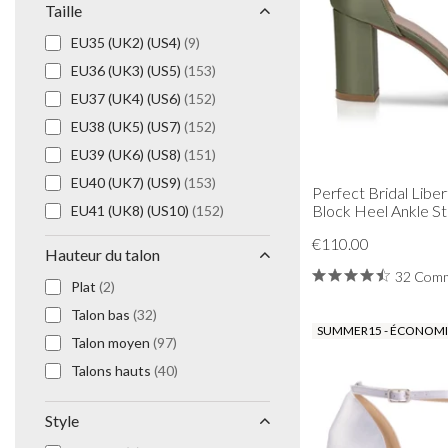
Taille
Boucles D'Oreilles de Bal
Bracelets de Bal
EU35 (UK2) (US4)
(9)
Colliers de Bal
EU36 (UK3) (US5)
(153)
Ensembles de Bijoux de Bal
EU37 (UK4) (US6)
(152)
Bijoux de Bal de fin D'Année en Argent
EU38 (UK5) (US7)
(152)
Bijoux de Bal en Or
EU39 (UK6) (US8)
(151)
EU40 (UK7) (US9)
(153)
Perfect Bridal Liber
Block Heel Ankle S
EU41 (UK8) (US10)
(152)
EU42 (UK9) (US11)
(125)
€110.00
Hauteur du talon
EU43 (UK10) (US12)
(1)
32 Comm
Plat
(2)
Talon bas
(32)
SUMMER15 - ÉCONOMIS
Talon moyen
(97)
Talons hauts
(40)
Style