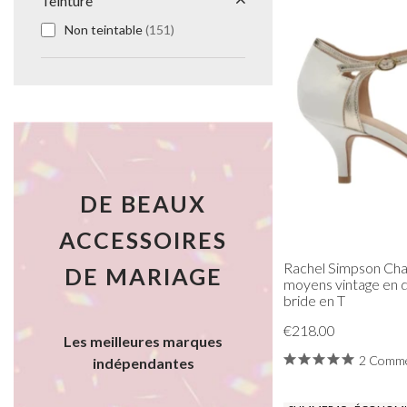
Teinture
Non teintable
(151)
DE BEAUX
ACCESSOIRES
Rachel Simpson Cha
DE MARIAGE
moyens vintage en d
bride en T
€218.00
Les meilleures marques
2 Comme
indépendantes