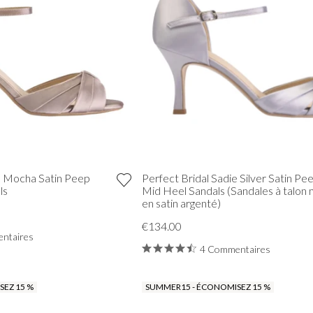
ie Mocha Satin Peep
Perfect Bridal Sadie Silver Satin Pe
ls
Mid Heel Sandals (Sandales à talon
en satin argenté)
€134.00
ntaires
4 Commentaires
EZ 15 %
SUMMER15 - ÉCONOMISEZ 15 %