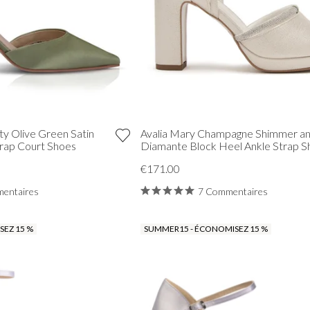
TOUT VOIR DE BAL DE PROMO
ty Olive Green Satin
Avalia Mary Champagne Shimmer a
trap Court Shoes
Diamante Block Heel Ankle Strap S
€171.00
entaires
7 Commentaires
EZ 15 %
SUMMER15 - ÉCONOMISEZ 15 %