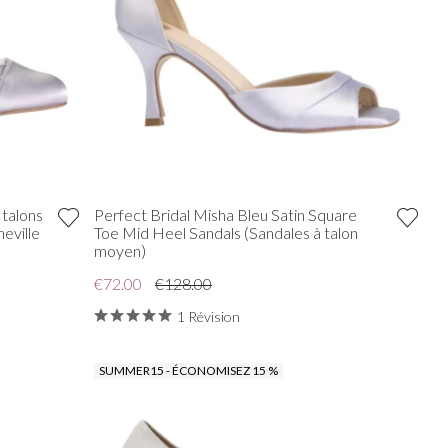
 talons
Perfect Bridal Misha Bleu Satin Square
heville
Toe Mid Heel Sandals (Sandales à talon
moyen)
€72.00
€128.00
1 Révision
SUMMER15 - ÉCONOMISEZ 15 %