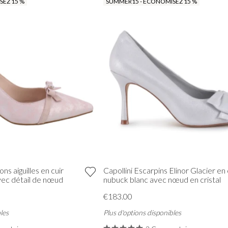
EZ 15 %
SUMMER15 - ÉCONOMISEZ 15 %
lons aiguilles en cuir
Capollini Escarpins Elinor Glacier en 
vec détail de nœud
nubuck blanc avec nœud en cristal
€183.00
les
Plus d'options disponibles