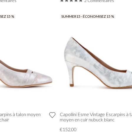
entaires
2 Commentaires
EZ 15 %
SUMMER15 - ÉCONOMISEZ 15 %
carpins à talon moyen
Capollini Esme Vintage Escarpins à t
chair
moyen en cuir nubuck blanc
€152.00