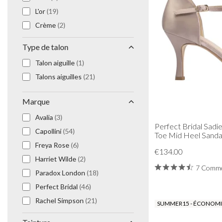
L'or
(19)
Crème
(2)
Blush / Rose
(20)
Type de talon
Champagne
(19)
Talon aiguille
(1)
Or rose
(7)
Talons aiguilles
(21)
Taupe
(7)
Noir
(3)
Marque
Bourgogne
(2)
Avalia
(3)
Marine
(19)
Perfect Bridal Sad
Capollini
(54)
Toe Mid Heel Sanda
Menthe
(2)
Freya Rose
(6)
Nude
(7)
€134.00
Harriet Wilde
(2)
Gris
(5)
7 Comme
Paradox London
(18)
Blanc
(2)
Perfect Bridal
(46)
Moka
(4)
Rachel Simpson
(21)
SUMMER15 - ÉCONOMIS