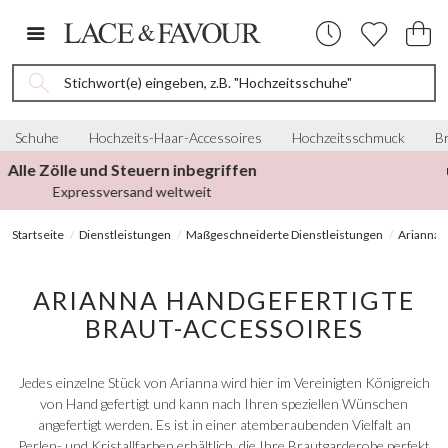
Stichwort(e) eingeben, z.B. "Hochzeitsschuhe"
Schuhe
Hochzeits-Haar-Accessoires
Hochzeitsschmuck
Br
über 4.000 5★ Bewertungen
von Bräuten weltweit
Startseite
Dienstleistungen
Maßgeschneiderte Dienstleistungen
Arianna 
ARIANNA HANDGEFERTIGTE
BRAUT-ACCESSOIRES
Jedes einzelne Stück von Arianna wird hier im Vereinigten Königreich
von Hand gefertigt und kann nach Ihren speziellen Wünschen
angefertigt werden. Es ist in einer atemberaubenden Vielfalt an
Perlen- und Kristallfarben erhältlich, die Ihre Brautgarderobe perfekt