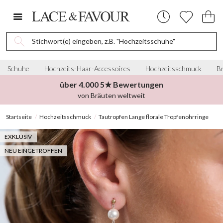
Stichwort(e) eingeben, z.B. "Hochzeitsschuhe"
Schuhe
Hochzeits-Haar-Accessoires
Hochzeitsschmuck
Br
über 4.000 5★ Bewertungen
von Bräuten weltweit
Startseite
Hochzeitsschmuck
Tautropfen Lange florale Tropfenohrringe
EXKLUSIV
NEU EINGETROFFEN