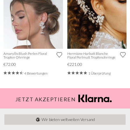
Amaryllis Blush Perlen Floral
Hermione Harbutt Blanche
Tropfen Ohrringe
Floral Perlmutt Tropfenohrringe
€72.00
€221.00
4 Bewertungen
1 Überprüfung
JETZT AKZEPTIEREN
Wir bieten weltweiten Versand