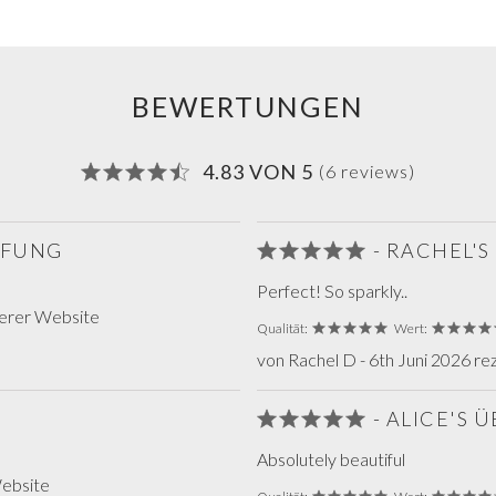
BEWERTUNGEN
4.83 VON 5
(6 reviews)
ÜFUNG
- RACHEL'
Perfect! So sparkly..
serer Website
Qualität:
Wert:
von Rachel D - 6th Juni 2026 r
- ALICE'S
Absolutely beautiful
Website