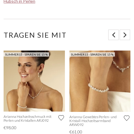
Hübsch in Perlen
TRAGEN SIE MIT
SUMMER15 - SPAREN SIE 15 %
SUMMER15 - SPAREN SIE 15 %
Arianna Hochzeitsschmuck mit
Arianna Gewebtes Perlen- und
Perlen und Kristallen ARJ092
Kristall-Hochzeitsarmband
ARW092
€98.00
€61.00