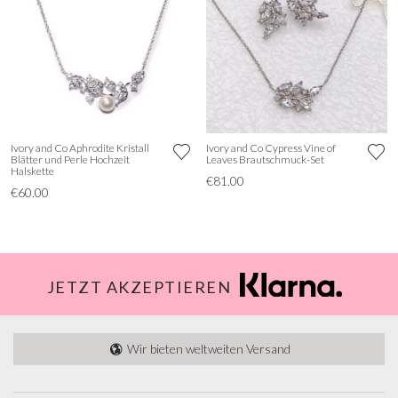
Ivory and Co Aphrodite Kristall
Ivory and Co Cypress Vine of
Blätter und Perle Hochzeit
Leaves Brautschmuck-Set
Halskette
€81.00
€60.00
JETZT AKZEPTIEREN
Wir bieten weltweiten Versand