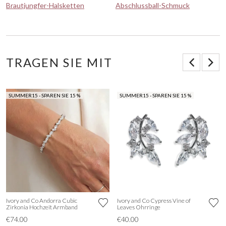
Brautjungfer-Halsketten
Abschlussball-Schmuck
TRAGEN SIE MIT
SUMMER15 - SPAREN SIE 15 %
SUMMER15 - SPAREN SIE 15 %
Ivory and Co Andorra Cubic
Ivory and Co Cypress Vine of
Zirkonia Hochzeit Armband
Leaves Ohrringe
€74.00
€40.00