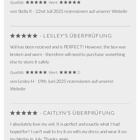
Qualität:
Wert:
von Stella K - 22nd Juli 2025 rezensionen auf unserer Website
- LESLEY'S ÜBERPRÜFUNG
Veil has been recieved and is PERFECT! However, the box was
broken and worn - therefore will need to purchase something
else to store it safely
Qualität:
Wert:
von Lesley H - 19th Juni 2025 rezensionen auf unserer
Website
- CAITLYN'S ÜBERPRÜFUNG
I absolutely love my veil. It is perfect and exactly what I had
hoped for! I can't wait to try it on with my dress and wear it on
my big day in July. Thanks again