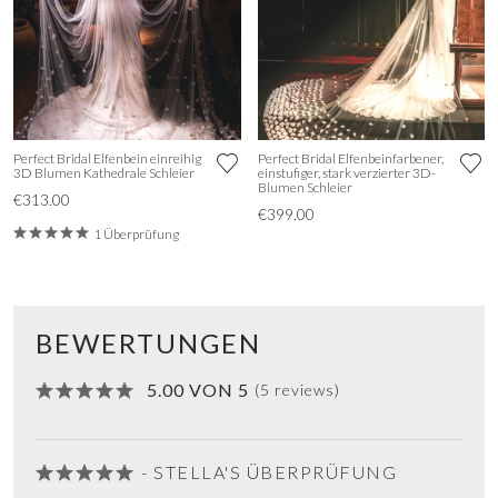
Perfect Bridal Elfenbein einreihig
Perfect Bridal Elfenbeinfarbener,
3D Blumen Kathedrale Schleier
einstufiger, stark verzierter 3D-
Blumen Schleier
€313.00
€399.00
1 Überprüfung
BEWERTUNGEN
5.00 VON 5
(5 reviews)
- STELLA'S ÜBERPRÜFUNG