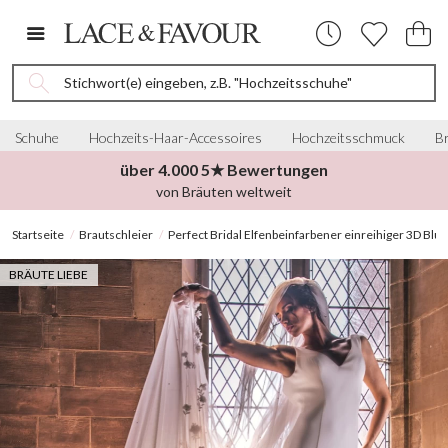
Stichwort(e) eingeben, z.B. "Hochzeitsschuhe"
Schuhe
Hochzeits-Haar-Accessoires
Hochzeitsschmuck
Br
über 4.000 5★ Bewertungen
von Bräuten weltweit
Startseite
Brautschleier
Perfect Bridal Elfenbeinfarbener einreihiger 3D Bl
BRÄUTE LIEBE