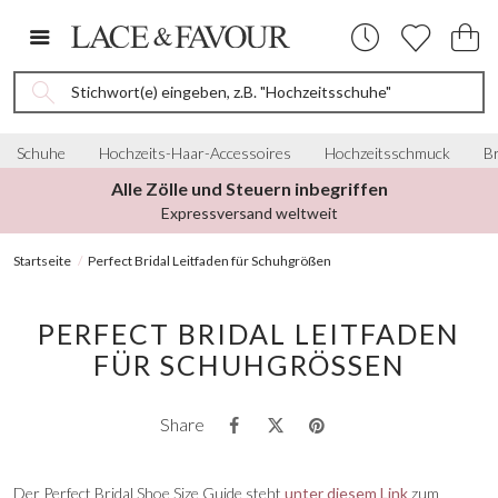
Stichwort(e) eingeben, z.B. "Hochzeitsschuhe"
Schuhe
Hochzeits-Haar-Accessoires
Hochzeitsschmuck
Br
Alle Zölle und Steuern inbegriffen
Expressversand weltweit
Startseite
Perfect Bridal Leitfaden für Schuhgrößen
PERFECT BRIDAL LEITFADEN
FÜR SCHUHGRÖSSEN
Share
Der Perfect Bridal Shoe Size Guide steht
unter diesem Link
zum