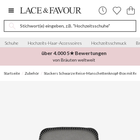
Stichwort(e) eingeben, z.B. "Hochzeitsschuhe"
Schuhe
Hochzeits-Haar-Accessoires
Hochzeitsschmuck
Br
über 4.000 5★ Bewertungen
von Bräuten weltweit
Startseite
Zubehör
Stackers Schwarze Reise-Manschettenknopf-Box mit Rei