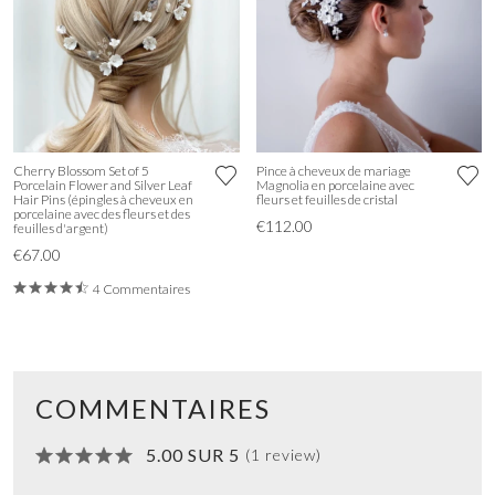
Cherry Blossom Set of 5
Pince à cheveux de mariage
Porcelain Flower and Silver Leaf
Magnolia en porcelaine avec
Hair Pins (épingles à cheveux en
fleurs et feuilles de cristal
porcelaine avec des fleurs et des
€112.00
feuilles d'argent)
€67.00
4 Commentaires
COMMENTAIRES
5.00 SUR 5
(1 review)