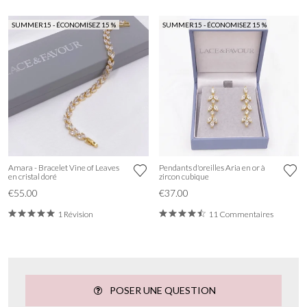
SUMMER15 - ÉCONOMISEZ 15 %
SUMMER15 - ÉCONOMISEZ 15 %
Amara - Bracelet Vine of Leaves
Pendants d'oreilles Aria en or à
en cristal doré
zircon cubique
€55.00
€37.00
1 Révision
11 Commentaires
POSER UNE QUESTION