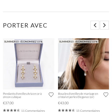
PORTER AVEC
SUMMER15 - ÉCONOMISEZ 15 %
SUMMER15 - ÉCONOMISEZ 15 %
Pendants d'oreilles Aria en or à
Boucles d'oreilles de mariage en
zircon cubique
cristal et perles Elegance (or)
€37.00
€43.00
11 Commentaires
15 Commentaires