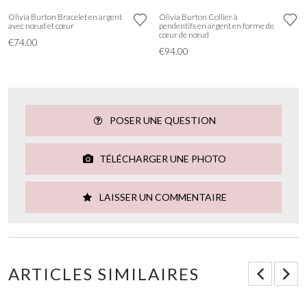
Olivia Burton Bracelet en argent
Olivia Burton Collier à
avec nœud et cœur
pendentifs en argent en forme de
cœur de nœud
€74.00
€94.00
POSER UNE QUESTION
TÉLÉCHARGER UNE PHOTO
LAISSER UN COMMENTAIRE
ARTICLES SIMILAIRES