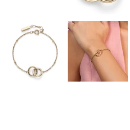
Boucles D'Oreilles de Bal
Bracelets de Bal
Colliers de Bal
Ensembles de Bijoux de Bal
Bijoux de Bal de fin D'Année en Argent
Bijoux de Bal en Or