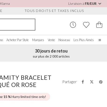
 Klarna
Livraison à
FR/EUR
UE
TOUS DROITS ET TAXES INCLUS
omo
Acheter Par Style
Marques
Vente
Nouveau
Les Plus Aimés
30 jours de retou
Accueil
sur plus de 2 000 articles
Notre histoire
Les vraies mariées
S POUR
CHETER PAR COULEUR
DIVERS
ACHETER PAR MARQUE
S
À propos de nous
 AMITY BRACELET
ir tout
Voir tout
Voir tout
Nous contacter
Partager
QUÉ OR ROSE
oire/Blanc
Boîtes à Bijoux
Perfect Bridal
ures
eu
Montres de Mariée
Perfect Occasion
ssures Détachables
se Poudré
Coffrets Pour Montres
Rainbow Club
ez 15 %
Hurry limited time only!
on
eu Marine
Lunettes de Soleil de Mariage
Avalia