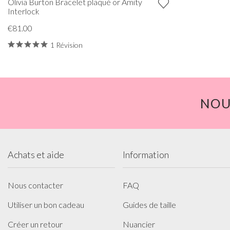
Olivia Burton Bracelet plaqué or Amity
Interlock
€81.00
1 Révision
NOU
Achats et aide
Information
Nous contacter
FAQ
Utiliser un bon cadeau
Guides de taille
Créer un retour
Nuancier