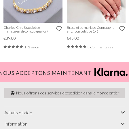
Charlee Chic Bracelet de
Bracelet de mariage Connaught
mariage en zircon cubique (or)
en zircon cubique (or)
€39.00
€45.00
1 Révision
3 Commentaires
NOUS ACCEPTONS MAINTENANT
Nous offrons des services d'expédition dans le monde entier
Achats et aide
Information