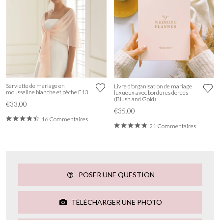
Serviette de mariage en
Livre d'organisation de mariage
mousseline blanche et pêche E13
luxueux avec bordures dorées
(Blush and Gold)
€33.00
€35.00
16 Commentaires
21 Commentaires
POSER UNE QUESTION
TÉLÉCHARGER UNE PHOTO