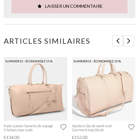
LAISSER UN COMMENTAIRE
ARTICLES SIMILAIRES
SUMMER15 - ÉCONOMISEZ 15 %
SUMMER15 - ÉCONOMISEZ 15 %
Katie Loxton Sacoche de voyage
Stackers Sac de week-end
Chelsea rose nude
Garment rose blush
€134.00
€152.00