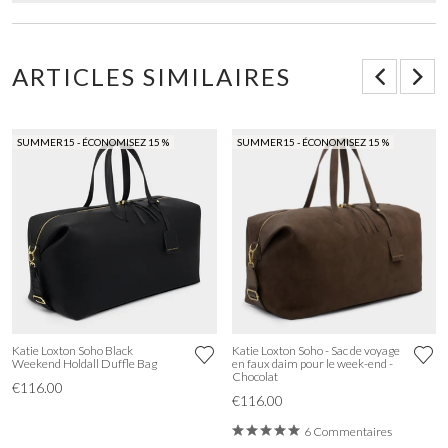
ARTICLES SIMILAIRES
SUMMER15 - ÉCONOMISEZ 15 %
SUMMER15 - ÉCONOMISEZ 15 %
Katie Loxton Soho Black
Katie Loxton Soho - Sac de voyage
Weekend Holdall Duffle Bag
en faux daim pour le week-end -
Chocolat
€116.00
€116.00
6 Commentaires