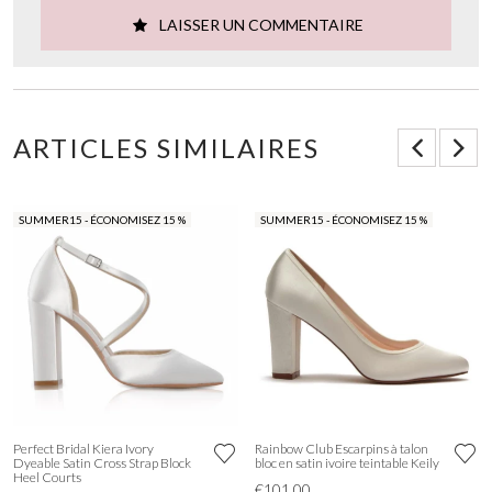
LAISSER UN COMMENTAIRE
ARTICLES SIMILAIRES
SUMMER15 - ÉCONOMISEZ 15 %
SUMMER15 - ÉCONOMISEZ 15 %
Perfect Bridal Kiera Ivory
Rainbow Club Escarpins à talon
Dyeable Satin Cross Strap Block
bloc en satin ivoire teintable Keily
Heel Courts
€101.00