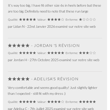
It’s way too big, I have fit other size 6s in heels before but these
are too big. Definitely need to note that these run large
Qualité:
Valeur:
En forme:
par Lidan N - 22nd Janvier 2026 examiné sur notre site web
- JORDAN 'S RÉVISION
Qualité:
Valeur:
En forme:
par Jordan H - 27th Octobre 2025 examiné sur notre site web
- ADELISA'S RÉVISION
Very comfortable and seems good quality! Just slightly lighter
than I expected - still fit with my dress :)
Qualité:
Valeur:
En forme:
par Adelisa C - 7th Juillet 2025 examiné sur notre site web