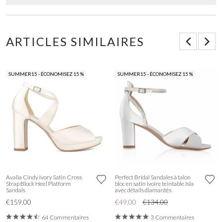
ARTICLES SIMILAIRES
SUMMER15 - ÉCONOMISEZ 15 %
SUMMER15 - ÉCONOMISEZ 15 %
Avalia Cindy Ivory Satin Cross
Perfect Bridal Sandales à talon
Strap Block Heel Platform
bloc en satin ivoire teintable Isla
Sandals
avec détails diamantés
€159.00
€49.00
€134.00
64 Commentaires
3 Commentaires