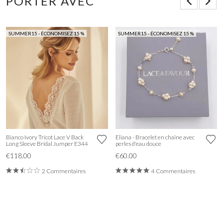
PORTER AVEC
SUMMER15 - ÉCONOMISEZ 15 %
SUMMER15 - ÉCONOMISEZ 15 %
Bianco Ivory Tricot Lace V Back
Eliana - Bracelet en chaîne avec
Long Sleeve Bridal Jumper E344
perles d'eau douce
€118.00
€60.00
2 Commentaires
4 Commentaires