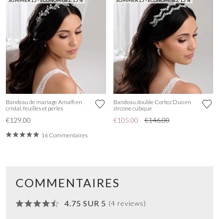
Bandeau de mariage Amalfi en
Bandeau double Cortez Duo en
cristal, feuilles et perles
zircone cubique
€129.00
€105.00
€146.00
16 Commentaires
COMMENTAIRES
4.75 SUR 5
(4 reviews)