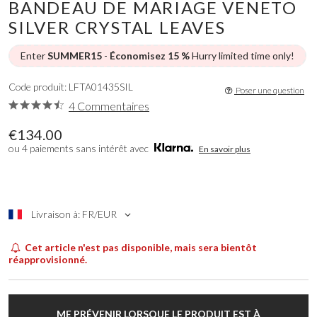
BANDEAU DE MARIAGE VENETO
SILVER CRYSTAL LEAVES
Enter
SUMMER15
-
Économisez 15 %
Hurry limited time only!
Code produit: LFTA01435SIL
Poser une question
4 Commentaires
€134.00
ou 4 paiements sans intérêt avec
En savoir plus
Livraison à: FR/EUR
Cet article n'est pas disponible, mais sera bientôt
réapprovisionné.
ME PRÉVENIR LORSQUE LE PRODUIT EST À