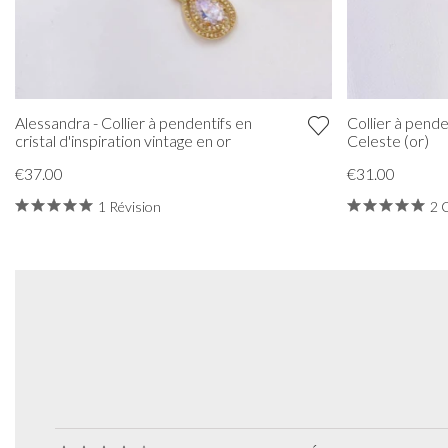
Collier à pende
Alessandra - Collier à pendentifs en
Celeste (or)
cristal d'inspiration vintage en or
€31.00
€37.00
2 
1 Révision