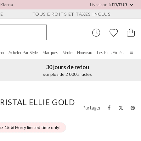
 Klarna
Livraison à
FR/EUR
UE
TOUS DROITS ET TAXES INCLUS
omo
Acheter Par Style
Marques
Vente
Nouveau
Les Plus Aimés
30 jours de retou
Accueil
sur plus de 2 000 articles
Notre histoire
Les vraies mariées
S POUR
CHETER PAR COULEUR
DIVERS
ACHETER PAR MARQUE
S
À propos de nous
RISTAL ELLIE GOLD
ir tout
Voir tout
Voir tout
Nous contacter
Partager
oire/Blanc
Boîtes à Bijoux
Perfect Bridal
ures
eu
Montres de Mariée
Perfect Occasion
ssures Détachables
se Poudré
Coffrets Pour Montres
Rainbow Club
ez 15 %
Hurry limited time only!
on
eu Marine
Lunettes de Soleil de Mariage
Avalia