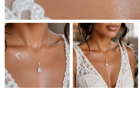
Boucles D'Oreilles de Bal
Bracelets de Bal
Colliers de Bal
Ensembles de Bijoux de Bal
Bijoux de Bal de fin D'Année en Argent
Bijoux de Bal en Or