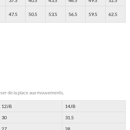
37.5
40.5
43.5
46.5
49.5
52.5
47.5
50.5
53.5
56.5
59.5
62.5
isser de la place aux mouvements.
12JB
14JB
30
31.5
27
28