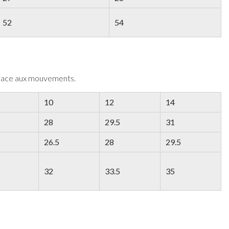
52
54
 place aux mouvements.
10
12
14
28
29.5
31
26.5
28
29.5
32
33.5
35