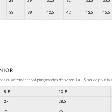
28
29
30.5
32
33.5
35.5
38
39
40.5
42
43.5
45.5
TOUT VOIR DE BAL DE PROMO
NIOR
ures du vêtement sont plus grandes d'environ 1 à 1,5 pouce pour la
8JB
10JB
27
28.5
25
26