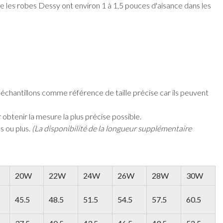
rt
Organisateurs de Maquillage
Paradox London
ue les robes Dessy ont environ 1 à 1,5 pouces d'aisance dans les
gent
Chapeaux de Mariée
Paradox Occasion
r
Gants de Mariée
Harriet Wilde
rdeaux
Fascinateurs de mariage
Freya Rose
upe
Rachel Simpson
is
Capollini
ampagne
de
ux échantillons comme référence de taille précise car ils peuvent
 Rose
ir
obtenir la mesure la plus précise possible.
se Vif
s ou plus.
(La disponibilité de la longueur supplémentaire
20W
22W
24W
26W
28W
30W
45.5
48.5
51.5
54.5
57.5
60.5