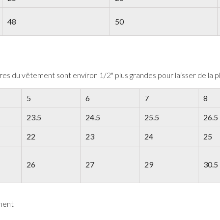
48
50
sures du vêtement sont environ 1/2" plus grandes pour laisser de la
5
6
7
8
23.5
24.5
25.5
26.5
22
23
24
25
26
27
29
30.5
ment