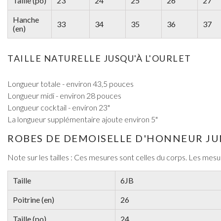
Taille (po)
23
24
25
26
27
Boucles D'Oreilles de Bal
Hanche
Bracelets de Bal
33
34
35
36
37
(en)
Colliers de Bal
Ensembles de Bijoux de Bal
Bijoux de Bal de fin D'Année en Argent
TAILLE NATURELLE JUSQU'À L'OURLET
Bijoux de Bal en Or
Longueur totale - environ 43,5 pouces
Longueur midi - environ 28 pouces
Longueur cocktail - environ 23"
La longueur supplémentaire ajoute environ 5"
ROBES DE DEMOISELLE D'HONNEUR JU
Note sur les tailles : Ces mesures sont celles du corps. Les mes
Taille
6JB
Poitrine (en)
26
Taille (po)
24