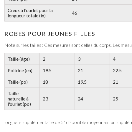
Creux à l'ourlet pour la
46
longueur totale (in)
ROBES POUR JEUNES FILLES
Note sur les tailles : Ces mesures sont celles du corps. Les me
Taille (âge)
2
3
4
Poitrine (en)
19.5
21
22.5
Taille (po)
18
19.5
21
Taille
naturelle à
23
24
25
l'ourlet (po)
longueur supplémentaire de 5" disponible moyennant un supplé