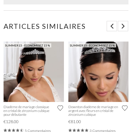
ARTICLES SIMILAIRES
SUMMER15 - ÉCONOMISEZ 15 %
SUMMER15 - ÉCONOMISEZ 15 %
Diadème de mariage classique
Downton diadème de mariage en
en cristal de zirconium cubique
argent avec fleurs en cristal de
pour débutante
zirconium cubique
€128.00
€81.00
5 Commentaires
3 Commentaires