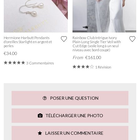
Hermione Harbutt Pendants
Rainbow Club Intrigue Ivory
d'oreilles Starlight en argent et
Plain Long Single Tier Veil with
perles
Cut Edge (voile long à un seul
niveau avec bord coupé)
€34.00
From
€161.00
3 Commentaires
1 Révision
POSER UNE QUESTION
TÉLÉCHARGER UNE PHOTO
LAISSER UN COMMENTAIRE