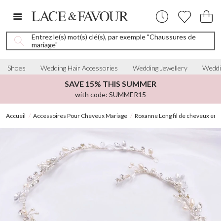
Entrez le(s) mot(s) clé(s), par exemple "Chaussures de
mariage"
Shoes
Wedding Hair Accessories
Wedding Jewellery
Weddi
SAVE 15% THIS SUMMER
with code: SUMMER15
Accueil
Accessoires Pour Cheveux Mariage
Roxanne Long fil de cheveux en p