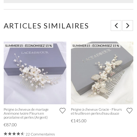
ARTICLES SIMILAIRES
SUMMER15 - ÉCONOMISEZ 15 %
SUMMER15 - ÉCONOMISEZ 15 %
Peigne à cheveux de mariage
Peigne à cheveux Gracie - Fleurs
Anémone Ivoire Fleurs en
et feuilles en perles d'eau douce
porcelaine et perles (Argent)
€145.00
€87.00
22 Commentaires