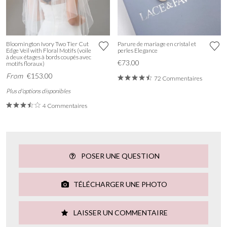
Bloomington Ivory Two Tier Cut
Parure de mariage en cristal et
Edge Veil with Floral Motifs (voile
perles Elegance
à deux étages à bords coupés avec
€73.00
motifs floraux)
From
€153.00
72 Commentaires
Plus d'options disponibles
4 Commentaires
POSER UNE QUESTION
TÉLÉCHARGER UNE PHOTO
LAISSER UN COMMENTAIRE