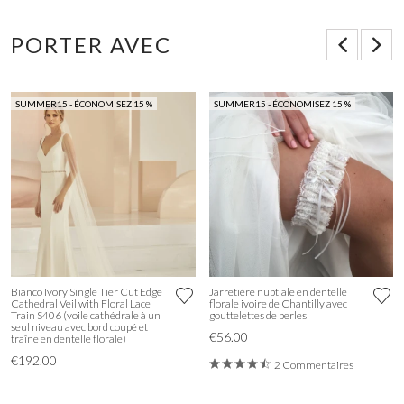
PORTER AVEC
SUMMER15 - ÉCONOMISEZ 15 %
SUMMER15 - ÉCONOMISEZ 15 %
Bianco Ivory Single Tier Cut Edge
Jarretière nuptiale en dentelle
Cathedral Veil with Floral Lace
florale ivoire de Chantilly avec
Train S406 (voile cathédrale à un
gouttelettes de perles
seul niveau avec bord coupé et
€56.00
traîne en dentelle florale)
€192.00
2 Commentaires