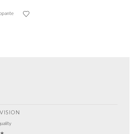
oppante
ÉVISION
uality