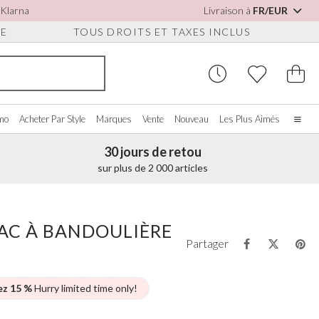
 Klarna
Livraison à
FR/EUR
UE
TOUS DROITS ET TAXES INCLUS
omo
Acheter Par Style
Marques
Vente
Nouveau
Les Plus Aimés
30 jours de retou
Accueil
sur plus de 2 000 articles
Notre histoire
Les vraies mariées
S POUR
CHETER PAR COULEUR
DIVERS
ACHETER PAR MARQUE
S
À propos de nous
AC À BANDOULIÈRE
ir tout
Voir tout
Voir tout
Nous contacter
Partager
oire/Blanc
Boîtes à Bijoux
Perfect Bridal
ures
eu
Montres de Mariée
Perfect Occasion
ssures Détachables
se Poudré
Coffrets Pour Montres
Rainbow Club
ez 15 %
Hurry limited time only!
on
eu Marine
Lunettes de Soleil de Mariage
Avalia