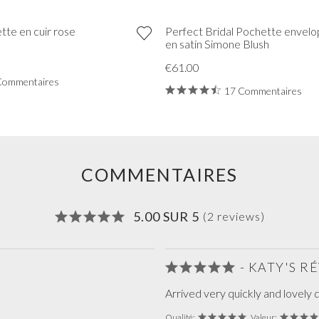
tte en cuir rose
Perfect Bridal Pochette envel
en satin Simone Blush
€61.00
Commentaires
17 Commentaires
COMMENTAIRES
5.00 SUR 5
(2 reviews)
- KATY'S R
Arrived very quickly and lovely q
Qualité:
Valeur: