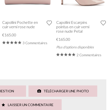
Capollini Pochette en
Capollini Escarpins
cuir verni rose nude
pointus en cuir verni
rose nude Petal
€165.00
€165.00
3 Commentaires
Plus d'options disponibles
2 Commentaires
UESTION
TÉLÉCHARGER UNE PHOTO
LAISSER UN COMMENTAIRE