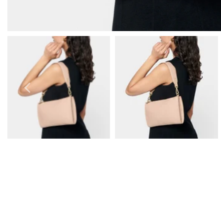
Boucles D'Oreilles de Bal
Bracelets de Bal
Colliers de Bal
Ensembles de Bijoux de Bal
Bijoux de Bal de fin D'Année en Argent
Bijoux de Bal en Or