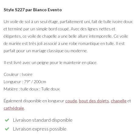
Style S227 par Bianco Evento
Un voile de sol à un seul étage, parfaitement uni, fait de tulle ivoire doux
et terminé par un simple bord coupé. Avec des lignes nettes et
élégantes, ce voile de chapelle a une belle allure intemporelle. Ce voile
de mariée est très joli associé à une robe romantique en tulle. Il est
parfait pour un mariage classique ou moderne.
Il est livré avec un peigne pour le maintenir en place.
Couleur : Ivoire
Longueur : 79" / 200cm
Matière : tulle doux : Tulle doux
Également disponible en longueur
coude
,
bout des doigts
,
chapelle
et
cathédrale
.
Livraison standard disponible
Livraison express possible