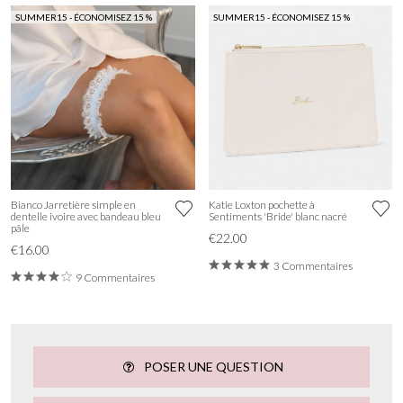
SUMMER15 - ÉCONOMISEZ 15 %
SUMMER15 - ÉCONOMISEZ 15 %
Bianco Jarretière simple en
Katie Loxton pochette à
dentelle ivoire avec bandeau bleu
Sentiments 'Bride' blanc nacré
pâle
€22.00
€16.00
3 Commentaires
9 Commentaires
POSER UNE QUESTION