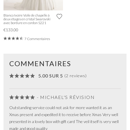
Bianco Ivoire Voile de chapelle à
deux étages en cristal Swarovski
avec bordure en cordon S221
€133.00
7 Commentaires
COMMENTAIRES
5.00 SUR 5
(2 reviews)
- MICHAEL'S RÉVISION
Outstanding service could not ask for more wanted it as an
Xmas present and expedited it to receive before Xmas Very well
presented in a lovely box with gift card The veil itself is very well
made and good quality