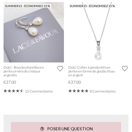
SUMMER15 - ÉCONOMISEZ 15 %
SUMMER15 - ÉCONOMISEZ 15 %
Dolci - Boucles d'oreilles en
Dolci Collier à pendentifs en
perles ornées de cristaux
perles en forme de goutte d'eau
argentés
en argent
€37.00
€37.00
13 Commentaires
8 Commentaires
POSER UNE QUESTION