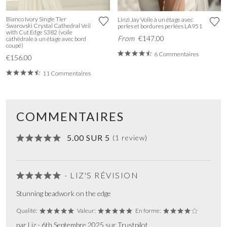
Bianco Ivory Single Tier
Linzi Jay Voile à un étage avec
Swarovski Crystal Cathedral Veil
perles et bordures perlées LA951
with Cut Edge S382 (voile
From
€147.00
cathédrale à un étage avec bord
coupé)
6 Commentaires
€156.00
11 Commentaires
COMMENTAIRES
5.00 SUR 5
(1 review)
- LIZ'S RÉVISION
Stunning beadwork on the edge
Qualité:
Valeur:
En forme:
par Liz - 6th Septembre 2025 sur Trustpilot