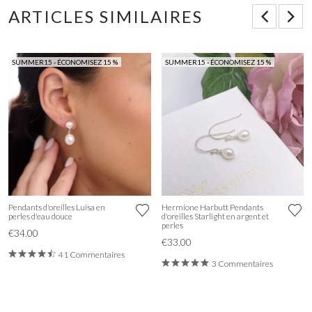
ARTICLES SIMILAIRES
SUMMER15 - ÉCONOMISEZ 15 %
SUMMER15 - ÉCONOMISEZ 15 %
Pendants d'oreilles Luisa en
Hermione Harbutt Pendants
perles d'eau douce
d'oreilles Starlight en argent et
perles
€34.00
€33.00
41 Commentaires
3 Commentaires