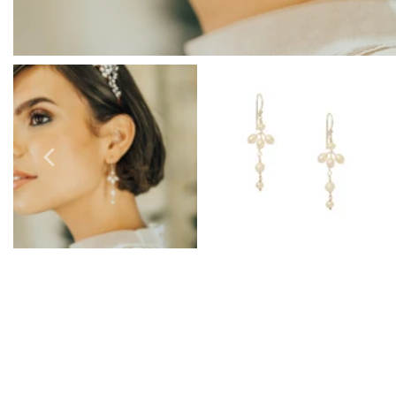
Boucles D'Oreilles de Bal
Bracelets de Bal
Colliers de Bal
Ensembles de Bijoux de Bal
Bijoux de Bal de fin D'Année en Argent
Bijoux de Bal en Or