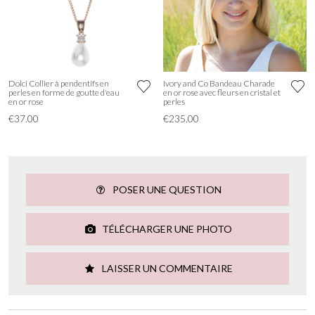
Dolci Collier à pendentifs en
Ivory and Co Bandeau Charade
perles en forme de goutte d'eau
en or rose avec fleurs en cristal et
en or rose
perles
€37.00
€235.00
POSER UNE QUESTION
TÉLÉCHARGER UNE PHOTO
LAISSER UN COMMENTAIRE