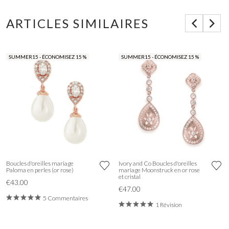
ARTICLES SIMILAIRES
SUMMER15 - ÉCONOMISEZ 15 %
SUMMER15 - ÉCONOMISEZ 15 %
Boucles d'oreilles mariage
Ivory and Co Boucles d'oreilles
Paloma en perles (or rose)
mariage Moonstruck en or rose
et cristal
€43.00
€47.00
5 Commentaires
1 Révision