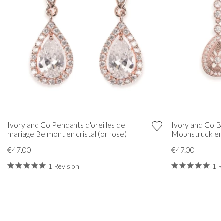
Ivory and Co Pendants d'oreilles de
Ivory and Co B
mariage Belmont en cristal (or rose)
Moonstruck en 
€47.00
€47.00
1 Révision
1 