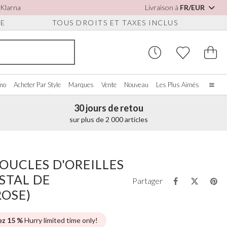
 Klarna
Livraison à
FR/EUR
UE
TOUS DROITS ET TAXES INCLUS
omo
Acheter Par Style
Marques
Vente
Nouveau
Les Plus Aimés
30 jours de retou
Accueil
sur plus de 2 000 articles
Notre histoire
Les vraies mariées
S POUR
CHETER PAR COULEUR
DIVERS
ACHETER PAR MARQUE
S
À propos de nous
OUCLES D'OREILLES
ir tout
Voir tout
Voir tout
Nous contacter
STAL DE
oire/Blanc
Boîtes à Bijoux
Perfect Bridal
Partager
ures
eu
Montres de Mariée
Perfect Occasion
ROSE)
ssures Détachables
se Poudré
Coffrets Pour Montres
Rainbow Club
on
eu Marine
Lunettes de Soleil de Mariage
Avalia
ez 15 %
Hurry limited time only!