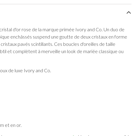
 cristal d'or rose de la marque primée Ivory and Co. Un duo de
ubique enchâssés suspend une goutte de deux cristaux en forme
ristaux pavés scintillants. Ces boucles d'oreilles de taille
til et complètent à merveille un look de mariée classique ou
oux de luxe Ivory and Co.
m et en or.