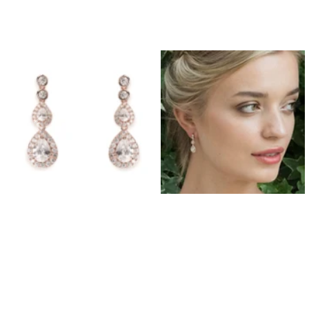
Boucles D'Oreilles de Bal
Bracelets de Bal
Colliers de Bal
Ensembles de Bijoux de Bal
Bijoux de Bal de fin D'Année en Argent
Bijoux de Bal en Or