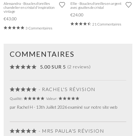
Alessandra - Boucles d'oreilles
Ellie - Boucles d'oreilles en argent
chandelier en cristal d'inspiration
avec gouttes de cristal
vintage
€24.00
€43.00
21 Commentaires
3 Commentaires
COMMENTAIRES
5.00 SUR 5
(2 reviews)
- RACHEL'S RÉVISION
Qualité:
Valeur:
par Rachel H - 13th Juillet 2026 examiné sur notre site web
- MRS PAULA'S RÉVISION