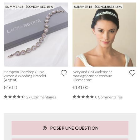
SUMMER15 - ÉCONOMISEZ 15 %
SUMMER15 - ÉCONOMISEZ 15 %
Hampton Teardrop Cubic
Ivory and Co Diadème de
Zirconia Wedding Bracelet
mariage orné de cristaux
(Argent)
Clementine
€46.00
€181.00
27 Commentaires
8 Commentaires
POSER UNE QUESTION