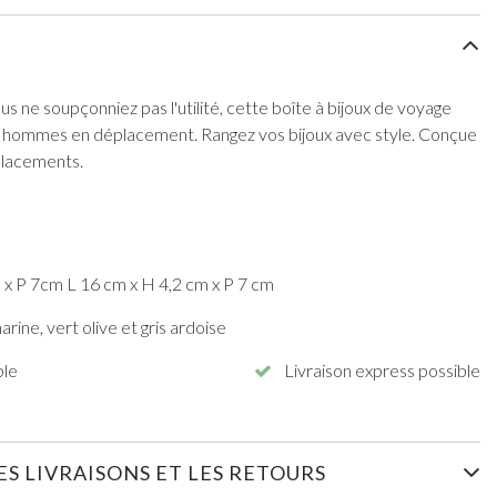
s ne soupçonniez pas l'utilité, cette boîte à bijoux de voyage
es hommes en déplacement. Rangez vos bijoux avec style. Conçue
éplacements.
x P 7cm L 16 cm x H 4,2 cm x P 7 cm
ine, vert olive et gris ardoise
ble
Livraison express possible
S LIVRAISONS ET LES RETOURS