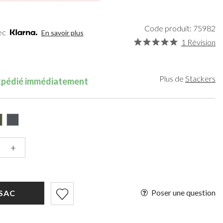
rt
Organisateurs de Maquillage
Paradox London
gent
Chapeaux de Mariée
Paradox Occasion
r
Gants de Mariée
Harriet Wilde
Code produit: 75982
vec
En savoir plus
rdeaux
Fascinateurs de mariage
Freya Rose
1 Révision
upe
Rachel Simpson
is
Capollini
ampagne
Plus de
Stackers
expédié immédiatement
de
 Rose
ir
se Vif
+
Poser une question
SAC