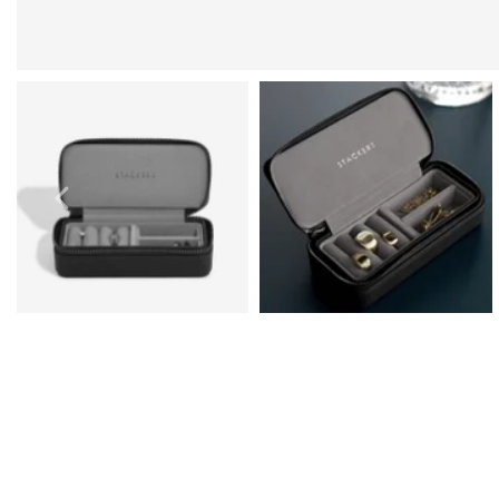
Boucles D'Oreilles de Bal
Bracelets de Bal
Colliers de Bal
Ensembles de Bijoux de Bal
Bijoux de Bal de fin D'Année en Argent
Bijoux de Bal en Or