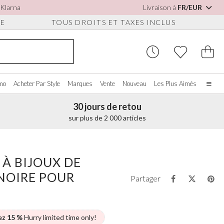
 Klarna
Livraison à
FR/EUR
UE
TOUS DROITS ET TAXES INCLUS
omo
Acheter Par Style
Marques
Vente
Nouveau
Les Plus Aimés
30 jours de retou
Accueil
sur plus de 2 000 articles
Notre histoire
Les vraies mariées
S POUR
CHETER PAR COULEUR
DIVERS
ACHETER PAR MARQUE
S
À propos de nous
 À BIJOUX DE
ir tout
Voir tout
Voir tout
Nous contacter
NOIRE POUR
oire/Blanc
Boîtes à Bijoux
Perfect Bridal
Partager
ures
eu
Montres de Mariée
Perfect Occasion
ssures Détachables
se Poudré
Coffrets Pour Montres
Rainbow Club
on
eu Marine
Lunettes de Soleil de Mariage
Avalia
ez 15 %
Hurry limited time only!