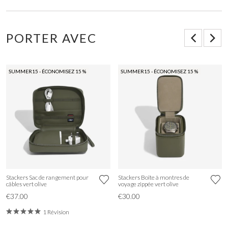
PORTER AVEC
SUMMER15 - ÉCONOMISEZ 15 %
SUMMER15 - ÉCONOMISEZ 15 %
Stackers Sac de rangement pour
Stackers Boîte à montres de
câbles vert olive
voyage zippée vert olive
€37.00
€30.00
1 Révision