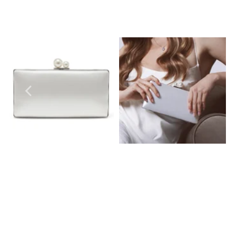
Boucles D'Oreilles de Bal
Bracelets de Bal
Colliers de Bal
Ensembles de Bijoux de Bal
Bijoux de Bal de fin D'Année en Argent
Bijoux de Bal en Or