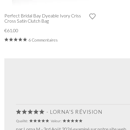
Perfect Bridal Bay Dyeable Ivory Criss
Cross Satin Clutch Bag
€61.00
6 Commentaires
- LORNA'S RÉVISION
Qualité:
Valeur:
par Lorna M - 3rd Août 2026 examiné sur notre site web