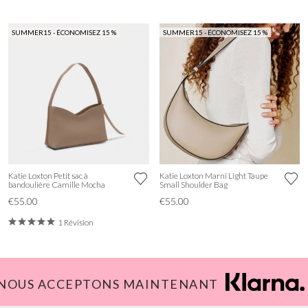
SUMMER15 - ÉCONOMISEZ 15 %
SUMMER15 - ÉCONOMISEZ 15 %
Katie Loxton Petit sac à
Katie Loxton Marni Light Taupe
bandoulière Camille Mocha
Small Shoulder Bag
€55.00
€55.00
1 Révision
NOUS ACCEPTONS MAINTENANT