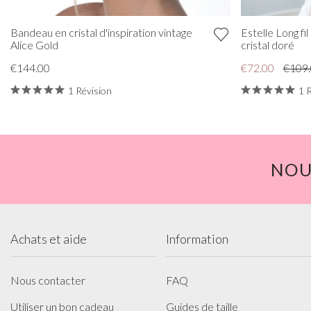
Bandeau en cristal d'inspiration vintage
Estelle Long f
Alice Gold
cristal doré
€144.00
€72.00
€109
1 Révision
1 
NOU
Achats et aide
Information
Nous contacter
FAQ
Utiliser un bon cadeau
Guides de taille