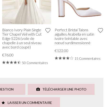
Bianco Ivory Plain Single
Perfect Bridal Talons
Tier Chapel Veil with Cut
aiguilles Arabella en satin
Edge S226 (voile de
ivoire teintable avec
chapelle à un seul niveau
nœud surdimensionné
avec bord coupé)
€122.00
€76.00
15 Commentaires
50 Commentaires
UESTION
TÉLÉCHARGER UNE PHOTO
LAISSER UN COMMENTAIRE