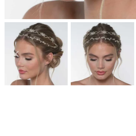
Boucles D'Oreilles de Bal
Bracelets de Bal
Colliers de Bal
Ensembles de Bijoux de Bal
Bijoux de Bal de fin D'Année en Argent
Bijoux de Bal en Or