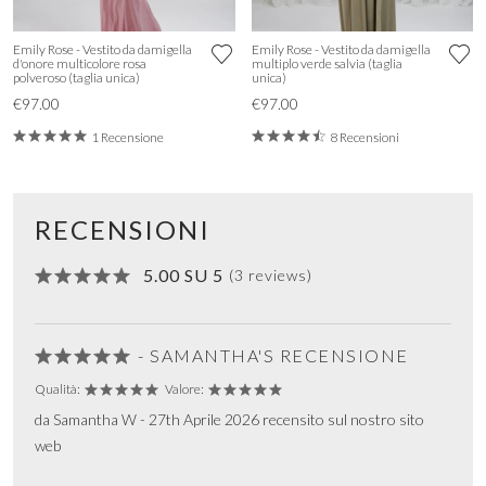
Emily Rose - Vestito da damigella
Emily Rose - Vestito da damigella
d'onore multicolore rosa
multiplo verde salvia (taglia
polveroso (taglia unica)
unica)
€97.00
€97.00
1 Recensione
8 Recensioni
RECENSIONI
5.00 SU 5
(3 reviews)
- SAMANTHA'S RECENSIONE
Qualità:
Valore:
da Samantha W - 27th Aprile 2026 recensito sul nostro sito
web