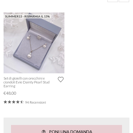
SUMMER15 - RISPARMIA IL 15%
Set di gioielli con orecchini e
ciondoli Evie Dainty Pearl Stud
Earring
€48.00
94 Recensioni
PONI UNA DOMANDA