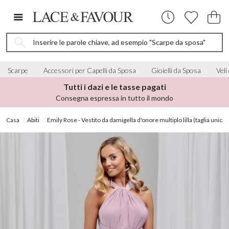
Inserire le parole chiave, ad esempio "Scarpe da sposa"
Scarpe
Accessori per Capelli da Sposa
Gioielli da Sposa
Veli
Oltre 4.000 recensioni a 5 stelle
Da spose di tutto il mondo
Casa
Abiti
Emily Rose - Vestito da damigella d'onore multiplo lilla (taglia unica)