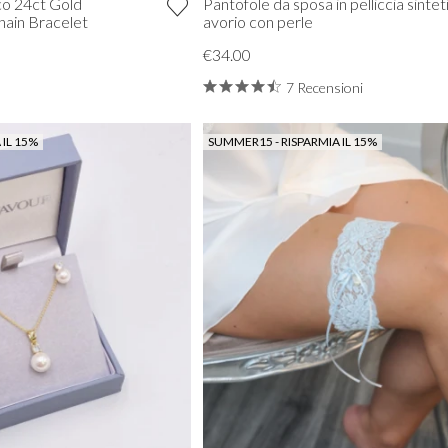
o 24ct Gold
Pantofole da sposa in pelliccia sintet
hain Bracelet
avorio con perle
€34.00
7 Recensioni
 IL 15%
SUMMER15 - RISPARMIA IL 15%