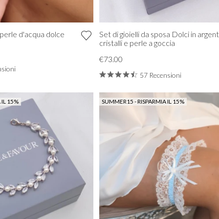
 perle d'acqua dolce
Set di gioielli da sposa Dolci in argen
cristalli e perle a goccia
€73.00
sioni
57 Recensioni
 IL 15%
SUMMER15 - RISPARMIA IL 15%