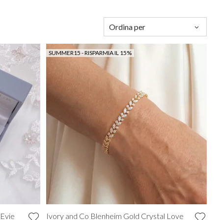
rdi
Organizzatori per Il Trucco
Paradox London
gento
Cappelli da Sposa
Paradox Occasion
ro
Guanti Sposa
Harriet Wilde
Ordina per
rdeaux
Fascinatori da sposa
Freya Rose
rtora
Rachel Simpson
SUMMER15 - RISPARMIA IL 15%
igie
Capollini
ampagne
de
o Rosa
ro
sa Caldo
 Evie
Ivory and Co Blenheim Gold Crystal Love