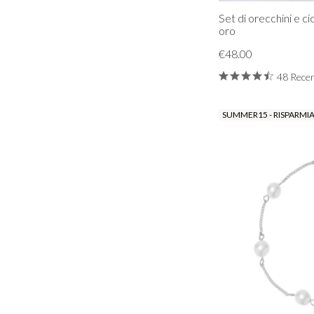
Set di orecchini e ci
oro
€48.00
48 Recen
SUMMER15 - RISPARMIA