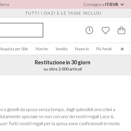
Klarna
Consegna a
IT/EUR
TUTTI I DAZI E LE TASSE INCLUSI
Acquista per Stile
Marche
Vendita
Nuovo In
Più Amati
Restituzione in 30 giorn
Casa
su oltre 2.000 articoli
La nostra storia
Spose Vere
PER SCARPE
CQUISTA PER COLORE
ACCESSORI VARI
ACQUISTA PER MARCA
Chi siamo
sualizza tutti
Visualizza tutti
Visualizza tutti
Contatto
orio/Bianco
Scatole per Gioielli
Perfect Bridal
no o gioielli da sposa senza tempo, dagli splendidi orecchini a
e Staccabili
u
Orologi da Sposa
Perfect Occasion
solutamente speciale se non con uno dei nostri regali Lace &
sa Cipria
Scatole per Orologi
Rainbow Club
o! Tutti i nostri regali per la sposa sono confezionati in modo
u Navy
Occhiali da Sole Matrimonio
Avalia