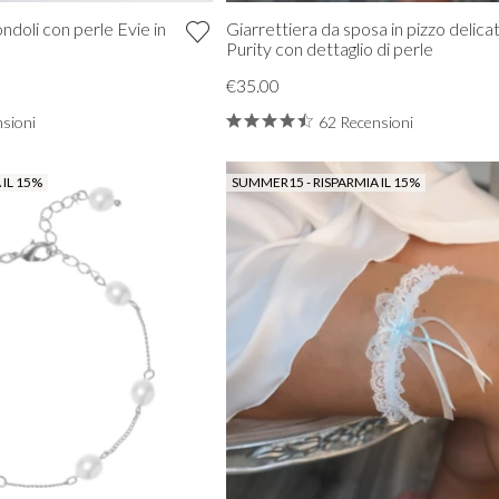
ondoli con perle Evie in
Giarrettiera da sposa in pizzo delica
Purity con dettaglio di perle
€35.00
sioni
62 Recensioni
 IL 15%
SUMMER15 - RISPARMIA IL 15%