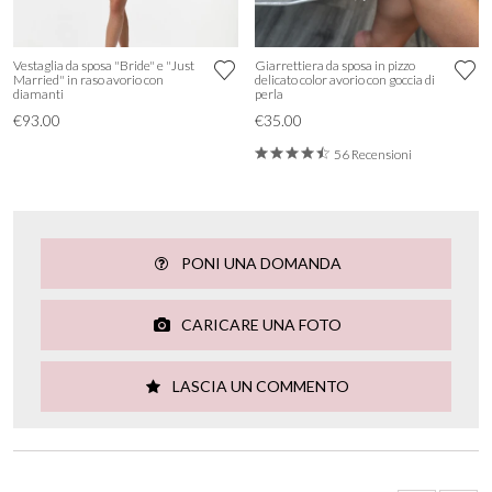
Vestaglia da sposa "Bride" e "Just
Giarrettiera da sposa in pizzo
Married" in raso avorio con
delicato color avorio con goccia di
diamanti
perla
€93.00
€35.00
56 Recensioni
PONI UNA DOMANDA
CARICARE UNA FOTO
LASCIA UN COMMENTO