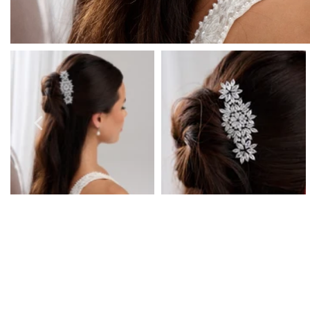
Orecchini da Prom
Bracciali Prom
Collane da Prom
Set di Gioielli per il Grom
Gioielli da Prom in Argento
Gioielli da Prom in Oro