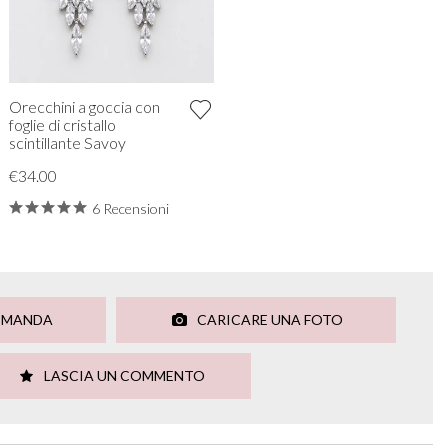
Orecchini a goccia con
foglie di cristallo
scintillante Savoy
€34.00
6 Recensioni
OMANDA
CARICARE UNA FOTO
LASCIA UN COMMENTO