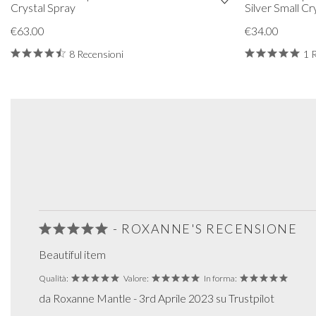
Crystal Spray
Silver Small C
€63.00
€34.00
8 Recensioni
1 
- ROXANNE'S RECENSIONE
Beautiful item
Qualità:
Valore:
In forma:
da Roxanne Mantle - 3rd Aprile 2023 su Trustpilot