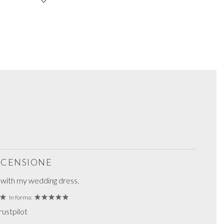
RECENSIONE
 with my wedding dress.
In forma:
rustpilot