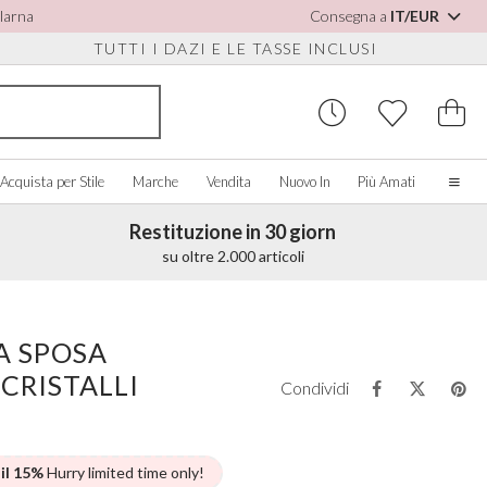
Klarna
Consegna a
IT/EUR
TUTTI I DAZI E LE TASSE INCLUSI
Acquista per Stile
Marche
Vendita
Nuovo In
Più Amati
Restituzione in 30 giorn
Casa
su oltre 2.000 articoli
La nostra storia
Spose Vere
PER SCARPE
CQUISTA PER COLORE
ACCESSORI VARI
ACQUISTA PER MARCA
Chi siamo
A SPOSA
sualizza tutti
Visualizza tutti
Visualizza tutti
Contatto
CRISTALLI
orio/Bianco
Scatole per Gioielli
Perfect Bridal
Condividi
e Staccabili
u
Orologi da Sposa
Perfect Occasion
sa Cipria
Scatole per Orologi
Rainbow Club
u Navy
Occhiali da Sole Matrimonio
Avalia
 il 15%
Hurry limited time only!