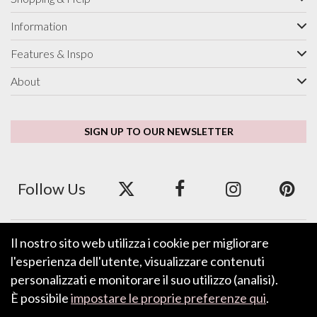
Information
Features & Inspo
About
SIGN UP TO OUR NEWSLETTER
Follow Us
Il nostro sito web utilizza i cookie per migliorare
We accept ApplePay, GooglePay, PayPal and Credit/Debit Card.
l'esperienza dell'utente, visualizzare contenuti
personalizzati e monitorare il suo utilizzo (analisi).
È possibile
impostare le proprie preferenze qui
.
LEAVE FEEDBACK