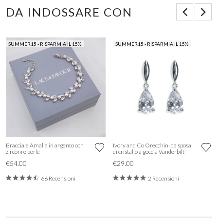
DA INDOSSARE CON
SUMMER15 - RISPARMIA IL 15%
SUMMER15 - RISPARMIA IL 15%
Bracciale Amalia in argento con
Ivory and Co Orecchini da sposa
zirconi e perle
di cristallo a goccia Vanderbilt
€54.00
€29.00
66 Recensioni
2 Recensioni