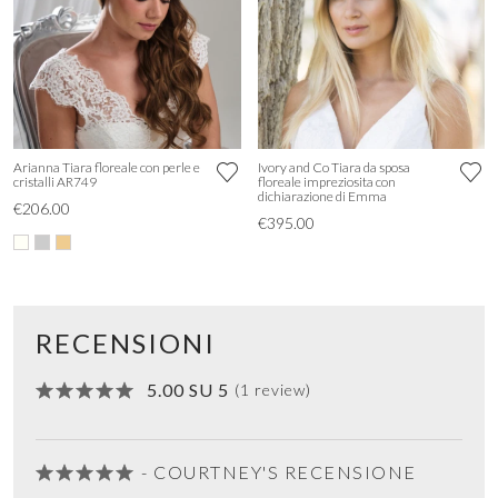
Arianna Tiara floreale con perle e
Ivory and Co Tiara da sposa
cristalli AR749
floreale impreziosita con
dichiarazione di Emma
€206.00
€395.00
RECENSIONI
5.00 SU 5
(1 review)
- COURTNEY'S RECENSIONE