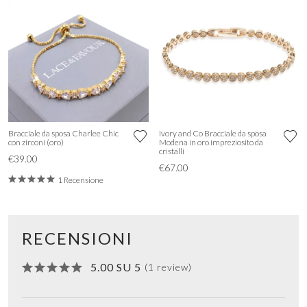
Bracciale da sposa Charlee Chic
Ivory and Co Bracciale da sposa
con zirconi (oro)
Modena in oro impreziosito da
cristalli
€39.00
€67.00
1 Recensione
RECENSIONI
5.00 SU 5
(1 review)