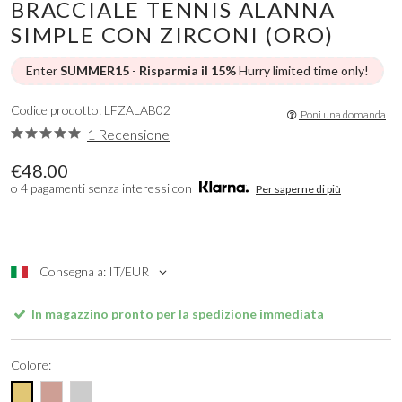
BRACCIALE TENNIS ALANNA
SIMPLE CON ZIRCONI (ORO)
Enter
SUMMER15
-
Risparmia il 15%
Hurry limited time only!
Codice prodotto: LFZALAB02
Poni una domanda
1 Recensione
€48.00
o 4 pagamenti senza interessi con
Per saperne di più
Consegna a: IT/EUR
In magazzino pronto per la spedizione immediata
Colore: