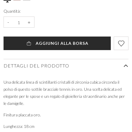
Quantità:
-
+
AGGIUNGI ALLA BORSA
DETTAGLI DEL PRODOTTO
Una delicata linea di scintillanti cristalli di zirconia cubica circonda il
polso di questo sottile bracciale tennis in oro. Una scelta delicata ed
elegante per le spose e un regalo di gioielleria straordinario anche per
le damigelle.
Finitura placcata oro.
Lunghezza: 18 cm