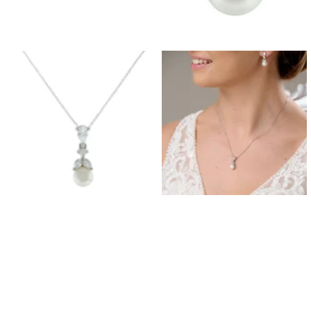
Orecchini da Prom
Bracciali Prom
Collane da Prom
Set di Gioielli per il Grom
Gioielli da Prom in Argento
Gioielli da Prom in Oro