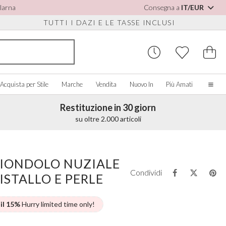
Klarna
Consegna a
IT/EUR
TUTTI I DAZI E LE TASSE INCLUSI
Acquista per Stile
Marche
Vendita
Nuovo In
Più Amati
Restituzione in 30 giorn
Casa
su oltre 2.000 articoli
La nostra storia
Spose Vere
PER SCARPE
CQUISTA PER COLORE
ACCESSORI VARI
ACQUISTA PER MARCA
Chi siamo
IONDOLO NUZIALE
sualizza tutti
Visualizza tutti
Visualizza tutti
Contatto
Condividi
ISTALLO E PERLE
orio/Bianco
Scatole per Gioielli
Perfect Bridal
e Staccabili
u
Orologi da Sposa
Perfect Occasion
sa Cipria
Scatole per Orologi
Rainbow Club
 il 15%
Hurry limited time only!
u Navy
Occhiali da Sole Matrimonio
Avalia