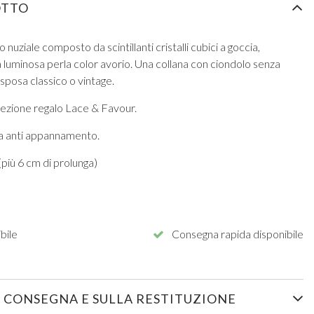
OTTO
 nuziale composto da scintillanti cristalli cubici a goccia,
una luminosa perla color avorio. Una collana con ciondolo senza
sposa classico o vintage.
fezione regalo Lace & Favour.
ura anti appannamento.
più 6 cm di prolunga)
bile
Consegna rapida disponibile
 CONSEGNA E SULLA RESTITUZIONE