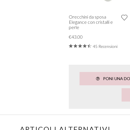
Orecchini da sposa
Elegance con cristalli e
perle
€43.00
45 Recensioni
PONI UNA D
ARTICOLI ALTERNATIVI