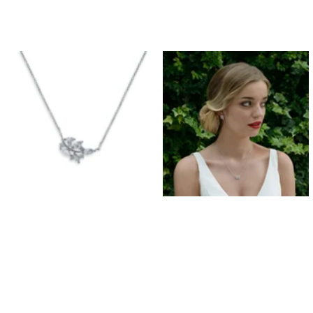
Orecchini da Prom
Bracciali Prom
Collane da Prom
Set di Gioielli per il Grom
Gioielli da Prom in Argento
Gioielli da Prom in Oro