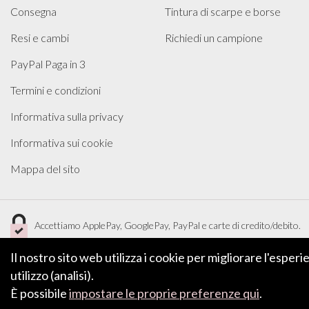
Consegna
Tintura di scarpe e borse
Resi e cambi
Richiedi un campione
PayPal Paga in 3
Termini e condizioni
Informativa sulla privacy
Informativa sui cookie
Mappa del sito
Accettiamo ApplePay, GooglePay, PayPal e carte di credito/debito.
Il nostro sito web utilizza i cookie per migliorare l'esper
utilizzo (analisi).
È possibile
impostare le proprie preferenze qui
.