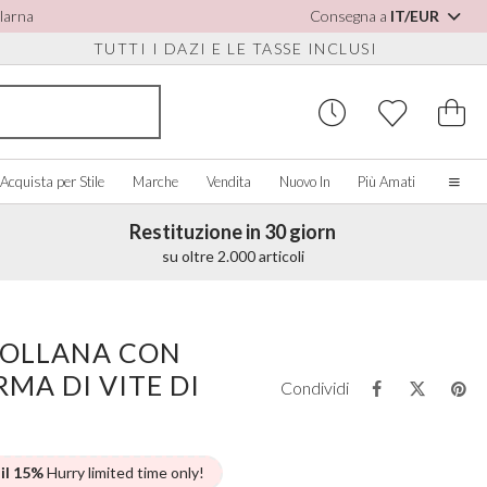
Klarna
Consegna a
IT/EUR
TUTTI I DAZI E LE TASSE INCLUSI
Acquista per Stile
Marche
Vendita
Nuovo In
Più Amati
Restituzione in 30 giorn
Casa
su oltre 2.000 articoli
La nostra storia
Spose Vere
PER SCARPE
CQUISTA PER COLORE
ACCESSORI VARI
ACQUISTA PER MARCA
Chi siamo
COLLANA CON
sualizza tutti
Visualizza tutti
Visualizza tutti
Contatto
MA DI VITE DI
orio/Bianco
Scatole per Gioielli
Perfect Bridal
Condividi
e Staccabili
u
Orologi da Sposa
Perfect Occasion
sa Cipria
Scatole per Orologi
Rainbow Club
u Navy
Occhiali da Sole Matrimonio
Avalia
 il 15%
Hurry limited time only!