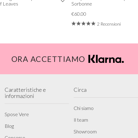
of Leaves
Sorbonne
€60.00
2 Recensioni
ORA ACCETTIAMO
Caratteristiche e
Circa
informazioni
Chi siamo
Spose Vere
Il team
Blog
Showroom
Concorso