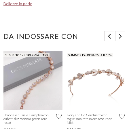
Bellezze in perle
DA INDOSSARE CON
SUMMER15 - RISPARMIA IL 15%
SUMMER15 - RISPARMIA IL 15%
Bracciale nuziale Hampton con
Ivory and Co Cerchietto con
cubetti di zirconio a goccia (oro
foglie smaltate in oro rosa Pearl
rosa)
Mist