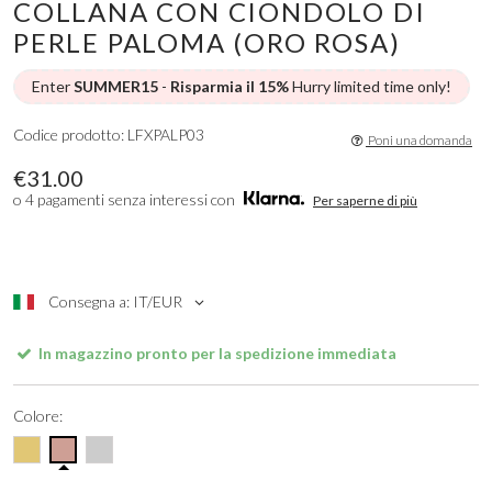
COLLANA CON CIONDOLO DI
PERLE PALOMA (ORO ROSA)
Enter
SUMMER15
-
Risparmia il 15%
Hurry limited time only!
Codice prodotto: LFXPALP03
Poni una domanda
€31.00
o 4 pagamenti senza interessi con
Per saperne di più
Consegna a: IT/EUR
In magazzino pronto per la spedizione immediata
Colore: