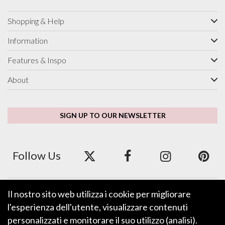
Shopping & Help
Information
Features & Inspo
About
SIGN UP TO OUR NEWSLETTER
Follow Us
Il nostro sito web utilizza i cookie per migliorare
We accept ApplePay, GooglePay, PayPal and Credit/Debit Card.
l'esperienza dell'utente, visualizzare contenuti
personalizzati e monitorare il suo utilizzo (analisi).