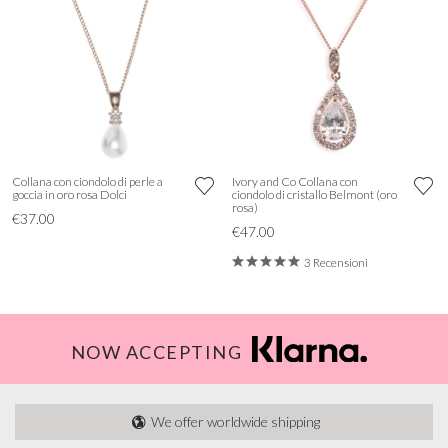
Collana con ciondolo di perle a
Ivory and Co Collana con
goccia in oro rosa Dolci
ciondolo di cristallo Belmont (oro
rosa)
€37.00
€47.00
3 Recensioni
NOW ACCEPTING
We offer worldwide shipping